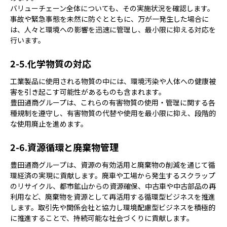
バリューチェーン全体についても、その実施状況を確認します。
事故や緊急事態を未然に防ぐとともに、万が一発生した場合に
は、人々と環境への影響を迅速に管理し、最小限に抑える対応を
行います。
化学物質の対応
工業製品に使用される物質の中には、環境汚染や人体への健康被
害を引き起こす可能性があるものも含まれます。
豊田通商グループは、これらの有害物質の使用・管理に関する各
種規制を遵守し、有害物質の代替や使用を最小限に抑え、段階的
な使用廃止を進めます。
資源循環と廃棄物管理
豊田通商グループは、資源の有効活用と廃棄物の削減を通じて循
環経済の実現に貢献します。廃車や工場から発生するスクラップ
のリサイクル、都市鉱山からの資源確保、中古車や中古部品の再
利用など、廃棄物を資源として再活用する循環型ビジネスを推進
します。取引先や関係会社と協力し環境配慮型ビジネスを積極的
に推進することで、持続可能な社会づくりに貢献します。