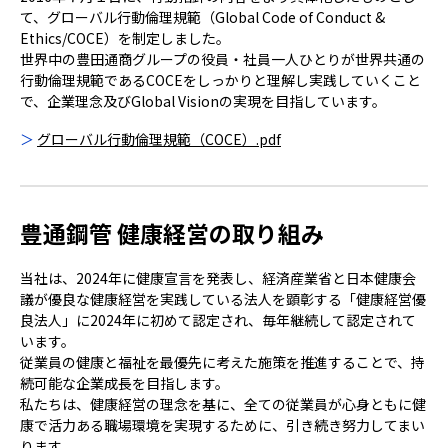
て、グローバル行動倫理規範（Global Code of Conduct &
Ethics/COCE）を制定しました。
世界中の豊田通商グループの役員・社員一人ひとりが世界共通の
行動倫理規範であるCOCEをしっかりと理解し実践していくこと
で、企業理念及びGlobal Visionの実現を目指しています。
グローバル行動倫理規範（COCE）.pdf
豊通鋼管 健康経営の取り組み
当社は、2024年に健康宣言を発表し、経済産業省と日本健康会
議が優良な健康経営を実践している法人を顕彰する「健康経営優
良法人」に2024年に初めて認定され、毎年継続して認定されて
います。
従業員の健康と福祉を最優先に考えた施策を推進することで、持
続可能な企業成長を目指します。
私たちは、健康経営の理念を基に、全ての従業員が心身ともに健
康で活力ある職場環境を実現するために、引き続き努力してまい
ります。