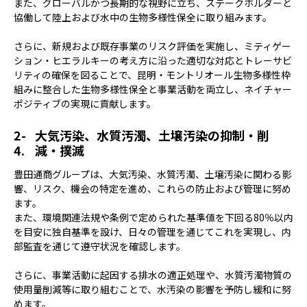
また、グローバルかつ長期的な視野に立ち、ステークホルダーと
協働して陸上および水中の生物多様性保全に取り組みます。
さらに、新規および既存事業のリスク評価を実施し、ミティゲー
ション・ヒエラルキーの考え方に沿った適切な対応とトレーサビ
リティの確保を図ることで、昆明・モントリオール生物多様性枠
組みに整合した生物多様性保全と事業活動を両立し、ネイチャー
ポジティブの実現に貢献します。
大気汚染、水質汚濁、土壌汚染の抑制・削
減・撲滅
豊田通商グループは、大気汚染、水質汚濁、土壌汚染に関わる影
響、リスク、機会の特定を進め、これらの防止および管理に努め
ます。
また、環境関連法規や条例で定められた基準値を下回る80％以内
を目安に独自基準を設け、日々の管理を通じてこれを実現し、内
部監査を通じて遵守状況を確認します。
さらに、事業活動に起因する排水の適正処理や、水質汚濁物質の
使用量削減等に取り組むことで、水汚染の影響を予防し緩和に努
めます。