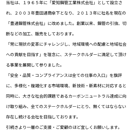
当社は、１９６５年に「愛知鋼管工業株式会社」として設立さ
れ、２００３年豊田通商傘下となり、２０１３年に社名を現在の
「豊通鋼管株式会社」に改めました。創業以来、鋼管の引抜、切
断などの加工、販売をしております。
「常に現状の変革にチャレンジし、地域環境への配慮と地域社会
への貢献を目指す」を理念に、ステークホルダーに満足して頂け
る事業を展開して参りました。
「安全・品質・コンプライアンスは全ての仕事の入口」を旗評
に、多様化・複雑化する市場環境、新技術・新素材に対応すると
同時に、大きな社会的課題であるカーボンニュートラル達成に向
け取り組み、全てのステークホルダーにとり、無くてはならない
存在し続ける会社を目指しております。
引続きより一層のご支援・ご愛顧のほど宜しくお願いします。