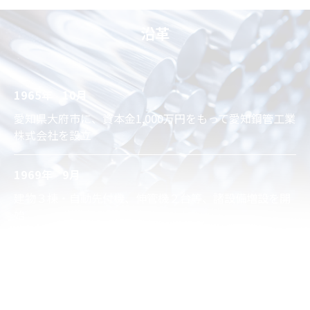
沿革
1965年
10月
愛知県大府市に、資本金1,000万円をもって愛知鋼管工業
株式会社を設立
1969年
9月
建物３棟・自動先付機、伸管機２台等、諸設備増設を開
始
1976年
6月
３本引き伸管機・大型先付機及び渦流探傷機の導入、工
場建屋増築